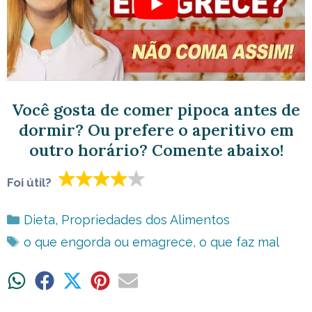
Você gosta de comer pipoca antes de
dormir? Ou prefere o aperitivo em
outro horário? Comente abaixo!
Foi útil?
Categorias
Dieta
,
Propriedades dos Alimentos
Tags
o que engorda ou emagrece
,
o que faz mal
Share
Share
Share
Share
Share
on
on
on
on
on