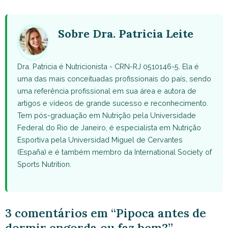
WhatsApp
Facebook
X
Pinterest
Email
(Twitter)
Sobre Dra. Patricia Leite
Dra. Patricia é Nutricionista - CRN-RJ 0510146-5. Ela é
uma das mais conceituadas profissionais do país, sendo
uma referência profissional em sua área e autora de
artigos e vídeos de grande sucesso e reconhecimento.
Tem pós-graduação em Nutrição pela Universidade
Federal do Rio de Janeiro, é especialista em Nutrição
Esportiva pela Universidad Miguel de Cervantes
(España) e é também membro da International Society of
Sports Nutrition.
3 comentários em “Pipoca antes de
dormir engorda ou faz bem?”