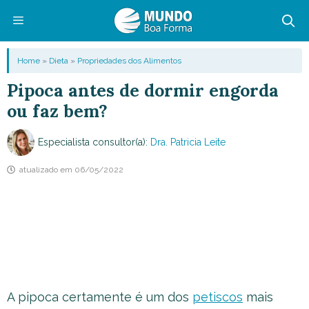
Pular
para
o
Menu
Home
»
Dieta
»
Propriedades dos Alimentos
conteúdo
Pipoca antes de dormir engorda
ou faz bem?
Especialista consultor(a):
Dra. Patricia Leite
atualizado em
06/05/2022
A pipoca certamente é um dos
petiscos
mais