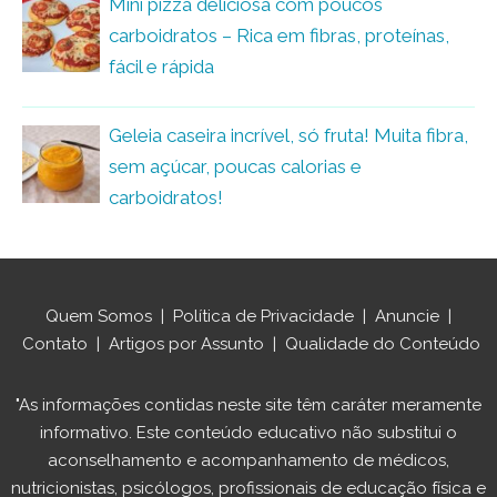
Mini pizza deliciosa com poucos
carboidratos – Rica em fibras, proteínas,
fácil e rápida
Geleia caseira incrível, só fruta! Muita fibra,
sem açúcar, poucas calorias e
carboidratos!
Quem Somos
|
Política de Privacidade
|
Anuncie
|
Contato
|
Artigos por Assunto
|
Qualidade do Conteúdo
"As informações contidas neste site têm caráter meramente
informativo. Este conteúdo educativo não substitui o
aconselhamento e acompanhamento de médicos,
nutricionistas, psicólogos, profissionais de educação física e