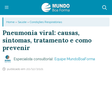
Pular
para
o
Menu
Home
»
Saúde
»
Condições Respiratórias
conteúdo
Pneumonia viral: causas,
sintomas, tratamento e como
prevenir
Especialista consultor(a):
Equipe MundoBoaForma
publicado em
20/12/2021