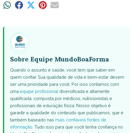
Share
Share
Share
Share
Share
on
on
on
on
on
WhatsApp
Facebook
X
Pinterest
Email
(Twitter)
Sobre Equipe MundoBoaForma
Quando o assunto é saúde, você tem que saber em
quem confiar. Sua qualidade de vida e bem-estar devem
ser uma prioridade para você. Por isso contamos com
uma
equipe profissional
diversificada e altamente
qualificada, composta por médicos, nutricionistas e
profissionais de educação física. Nosso objetivo é
garantir a qualidade do conteúdo que publicamos, que é
também baseado nas
mais confiáveis fontes de
informação
. Tudo isso para que você tenha confiança no