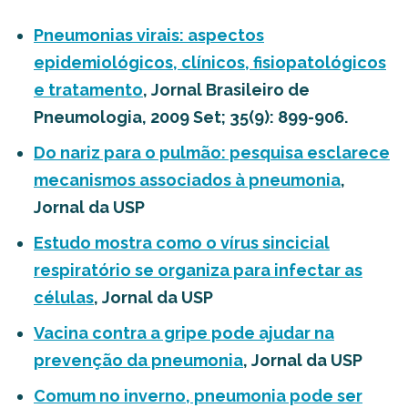
Pneumonias virais: aspectos
epidemiológicos, clínicos, fisiopatológicos
e tratamento
, Jornal Brasileiro de
Pneumologia, 2009 Set; 35(9): 899-906.
Do nariz para o pulmão: pesquisa esclarece
mecanismos associados à pneumonia
,
Jornal da USP
Estudo mostra como o vírus sincicial
respiratório se organiza para infectar as
células
, Jornal da USP
Vacina contra a gripe pode ajudar na
prevenção da pneumonia
, Jornal da USP
Comum no inverno, pneumonia pode ser