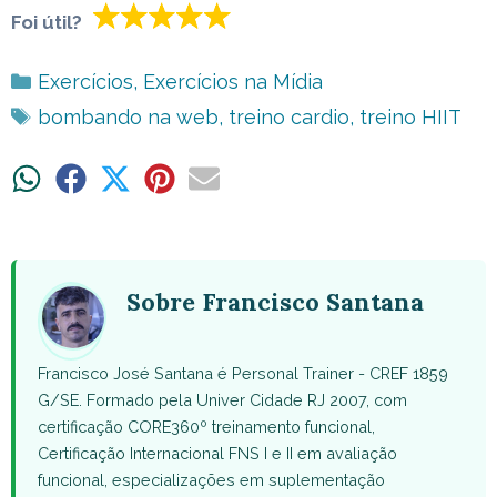
Foi útil?
Categorias
Exercícios
,
Exercícios na Mídia
Tags
bombando na web
,
treino cardio
,
treino HIIT
Share
Share
Share
Share
Share
on
on
on
on
on
WhatsApp
Facebook
X
Pinterest
Email
(Twitter)
Sobre Francisco Santana
Francisco José Santana é Personal Trainer - CREF 1859
G/SE. Formado pela Univer Cidade RJ 2007, com
certificação CORE360º treinamento funcional,
Certificação Internacional FNS I e II em avaliação
funcional, especializações em suplementação