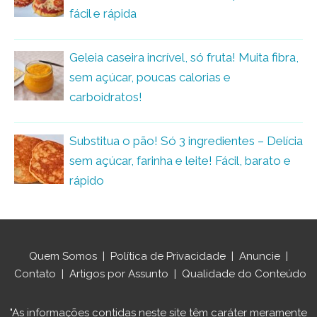
fácil e rápida
Geleia caseira incrível, só fruta! Muita fibra,
sem açúcar, poucas calorias e
carboidratos!
Substitua o pão! Só 3 ingredientes – Delícia
sem açúcar, farinha e leite! Fácil, barato e
rápido
Quem Somos
|
Política de Privacidade
|
Anuncie
|
Contato
|
Artigos por Assunto
|
Qualidade do Conteúdo
"As informações contidas neste site têm caráter meramente