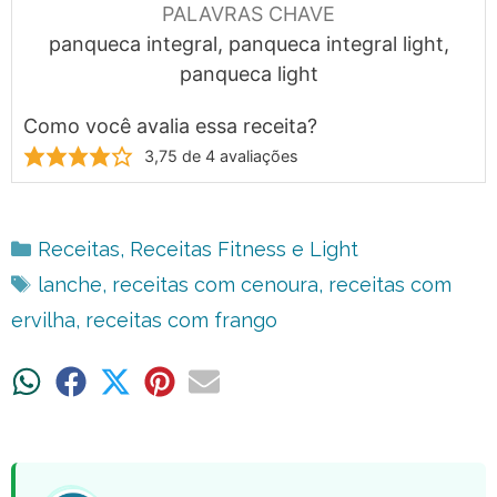
PALAVRAS CHAVE
panqueca integral, panqueca integral light,
panqueca light
Como você avalia essa receita?
3,75
de
4
avaliações
Categorias
Receitas
,
Receitas Fitness e Light
Tags
lanche
,
receitas com cenoura
,
receitas com
ervilha
,
receitas com frango
Share
Share
Share
Share
Share
on
on
on
on
on
WhatsApp
Facebook
X
Pinterest
Email
(Twitter)