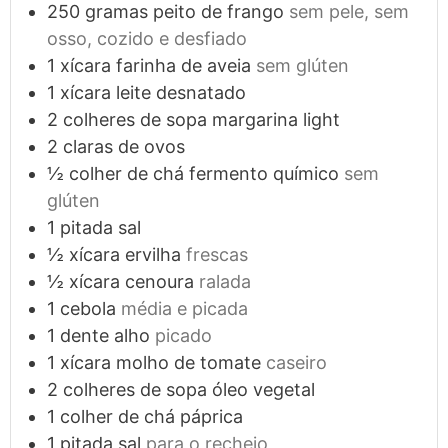
250
gramas
peito de frango
sem pele, sem
osso, cozido e desfiado
1
xícara
farinha de aveia
sem glúten
1
xícara
leite desnatado
2
colheres de sopa
margarina light
2
claras de ovos
½
colher de chá
fermento químico
sem
glúten
1
pitada
sal
½
xícara
ervilha
frescas
½
xícara
cenoura
ralada
1
cebola
média e picada
1
dente
alho
picado
1
xícara
molho de tomate
caseiro
2
colheres de sopa
óleo vegetal
1
colher de chá
páprica
1
pitada
sal
para o recheio