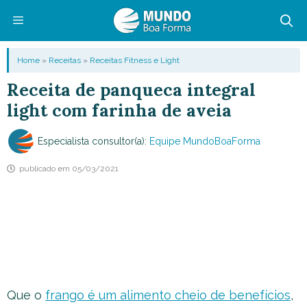
Pular
para
o
Menu
Home
»
Receitas
»
Receitas Fitness e Light
conteúdo
Receita de panqueca integral
light com farinha de aveia
Especialista consultor(a):
Equipe MundoBoaForma
publicado em
05/03/2021
Que o
frango é um alimento cheio de benefícios
,