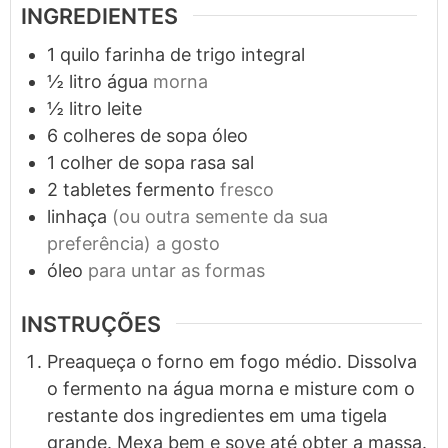
INGREDIENTES
1
quilo
farinha de trigo integral
½
litro
água
morna
½
litro
leite
6
colheres de sopa
óleo
1
colher de sopa rasa
sal
2
tabletes
fermento
fresco
linhaça
(ou outra semente da sua
preferência) a gosto
óleo
para untar as formas
INSTRUÇÕES
Preaqueça o forno em fogo médio. Dissolva
o fermento na água morna e misture com o
restante dos ingredientes em uma tigela
grande. Mexa bem e sove até obter a massa.