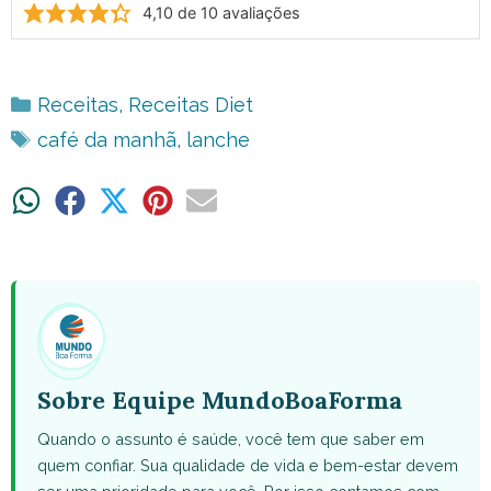
4,10
de
10
avaliações
Categorias
Receitas
,
Receitas Diet
Tags
café da manhã
,
lanche
Share
Share
Share
Share
Share
on
on
on
on
on
WhatsApp
Facebook
X
Pinterest
Email
(Twitter)
Sobre Equipe MundoBoaForma
Quando o assunto é saúde, você tem que saber em
quem confiar. Sua qualidade de vida e bem-estar devem