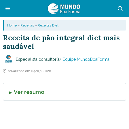
Pular
para
o
Menu
Home
»
Receitas
»
Receitas Diet
conteúdo
Receita de pão integral diet mais
saudável
Especialista consultor(a):
Equipe MundoBoaForma
atualizado em
04/07/2026
Ver resumo