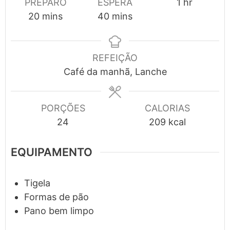
hour
PREPARO
ESPERA
1
hr
minutes
minutes
20
mins
40
mins
REFEIÇÃO
Café da manhã, Lanche
PORÇÕES
CALORIAS
24
209
kcal
EQUIPAMENTO
Tigela
Formas de pão
Pano bem limpo