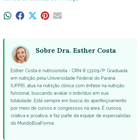
Share
Share
Share
Share
Share
on
on
on
on
on
WhatsApp
Facebook
X
Pinterest
Email
(Twitter)
Sobre Dra. Esther Costa
Esther Costa é nutricionista - CRN-8 13209/P. Graduada
em nutrição pela Universidade Federal do Paraná
(UFPR), atua na nutrição clínica com ênfase na nutrição
funcional, buscando avaliar o indivíduo em sua
totalidade. Está sempre em busca do aperfeiçoamento
por meio de cursos e congressos na área. É curiosa,
criativa e proativa, e faz parte da equipe de especialistas
do MundoBoaForma.