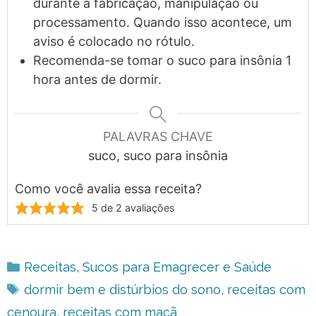
durante a fabricação, manipulação ou
processamento. Quando isso acontece, um
aviso é colocado no rótulo.
Recomenda-se tomar o suco para insônia 1
hora antes de dormir.
PALAVRAS CHAVE
suco, suco para insônia
Como você avalia essa receita?
5
de
2
avaliações
Categorias
Receitas
,
Sucos para Emagrecer e Saúde
Tags
dormir bem e distúrbios do sono
,
receitas com
cenoura
,
receitas com maçã