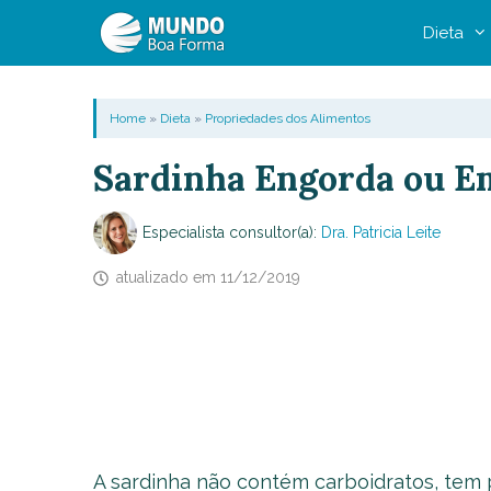
Pular
Dieta
para
o
conteúdo
Home
»
Dieta
»
Propriedades dos Alimentos
Sardinha Engorda ou Em
Especialista consultor(a):
Dra. Patricia Leite
atualizado em
11/12/2019
A sardinha não contém carboidratos, tem 