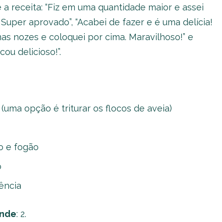
a receita: “Fiz em uma quantidade maior e assei
 Super aprovado”, “Acabei de fazer e é uma delícia!
s nozes e coloquei por cima. Maravilhoso!” e
ou delicioso!”.
(uma opção é triturar os flocos de aveia)
o e fogão
o
ência
ende
: 2.