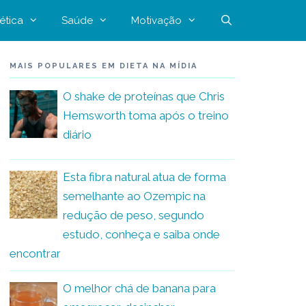
ética
Saúde
Motivação
MAIS POPULARES EM DIETA NA MÍDIA
O shake de proteínas que Chris
Hemsworth toma após o treino
diário
Esta fibra natural atua de forma
semelhante ao Ozempic na
redução de peso, segundo
estudo, conheça e saiba onde
encontrar
O melhor chá de banana para