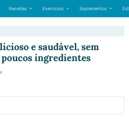
Receitas
Exercícios
Suplementos
Est
licioso e saudável, sem
e poucos ingredientes
a