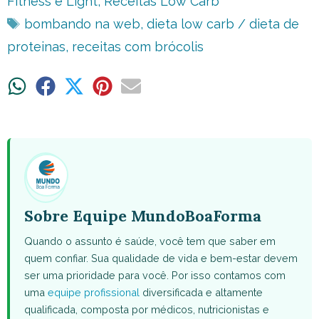
Fitness e Light
,
Receitas Low Carb
Tags
bombando na web
,
dieta low carb / dieta de
proteinas
,
receitas com brócolis
Share
Share
Share
Share
Share
on
on
on
on
on
WhatsApp
Facebook
X
Pinterest
Email
(Twitter)
Sobre Equipe MundoBoaForma
Quando o assunto é saúde, você tem que saber em
quem confiar. Sua qualidade de vida e bem-estar devem
ser uma prioridade para você. Por isso contamos com
uma
equipe profissional
diversificada e altamente
qualificada, composta por médicos, nutricionistas e