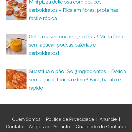
Mini pizza deliciosa com poucos
carboidratos – Rica em fibras, proteínas,
fácil e rápida
Geleia caseira incrível, só fruta! Muita fibra,
sem açúcar, poucas calorias e
carboidratos!
Substitua o pão! Só 3 ingredientes – Delícia
sem açúcar, farinha e leite! Fácil, barato e
rápido
Quem Somos
|
Política de Privacidade
|
Anuncie
|
Contato
|
Artigos por Assunto
|
Qualidade do Conteúdo