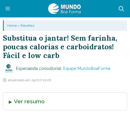
Pular
para
o
Menu
Home
»
Receitas
conteúdo
Substitua o jantar! Sem farinha,
poucas calorias e carboidratos!
Fácil e low carb
Especialista consultor(a):
Equipe MundoBoaForma
atualizado em
29/07/2026
Ver resumo