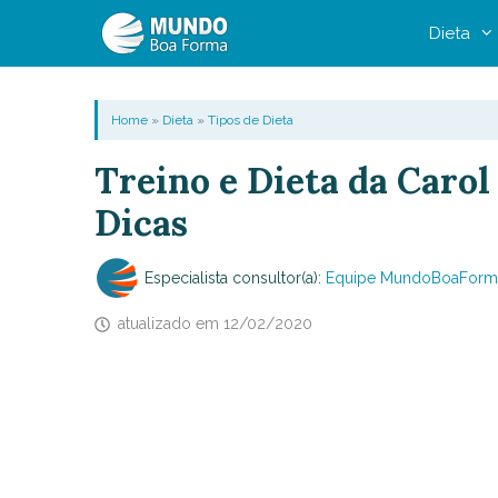
Pular
Dieta
para
o
conteúdo
Home
»
Dieta
»
Tipos de Dieta
Treino e Dieta da Carol
Dicas
Especialista consultor(a):
Equipe MundoBoaForm
atualizado em
12/02/2020