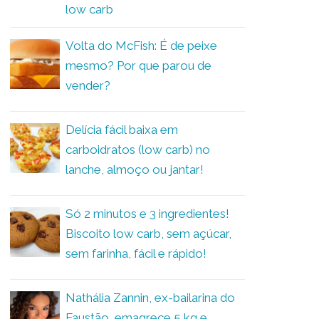
low carb
Volta do McFish: É de peixe
mesmo? Por que parou de
vender?
Delícia fácil baixa em
carboidratos (low carb) no
lanche, almoço ou jantar!
Só 2 minutos e 3 ingredientes!
Biscoito low carb, sem açúcar,
sem farinha, fácil e rápido!
Nathália Zannin, ex-bailarina do
Faustão, emagrece 5 kg e