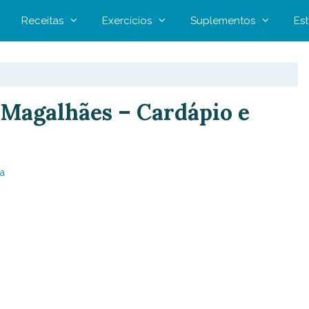
Receitas
Exercícios
Suplementos
Est
 Magalhães – Cardápio e
a