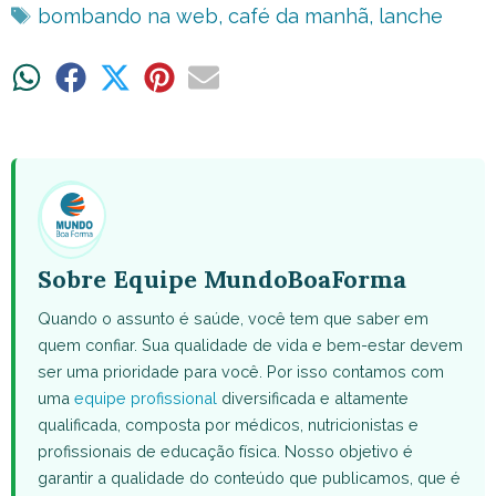
Tags
bombando na web
,
café da manhã
,
lanche
Share
Share
Share
Share
Share
on
on
on
on
on
WhatsApp
Facebook
X
Pinterest
Email
(Twitter)
Sobre Equipe MundoBoaForma
Quando o assunto é saúde, você tem que saber em
quem confiar. Sua qualidade de vida e bem-estar devem
ser uma prioridade para você. Por isso contamos com
uma
equipe profissional
diversificada e altamente
qualificada, composta por médicos, nutricionistas e
profissionais de educação física. Nosso objetivo é
garantir a qualidade do conteúdo que publicamos, que é