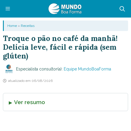
Pular
para
o
Menu
Home
»
Receitas
conteúdo
Troque o pão no café da manhã!
Delícia leve, fácil e rápida (sem
glúten)
Especialista consultor(a):
Equipe MundoBoaForma
atualizado em
06/08/2026
Ver resumo