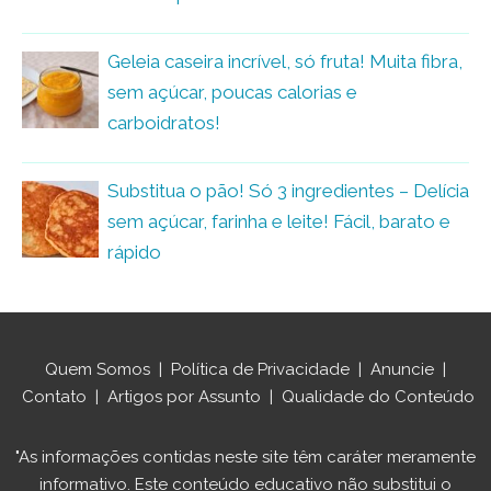
Geleia caseira incrível, só fruta! Muita fibra,
sem açúcar, poucas calorias e
carboidratos!
Substitua o pão! Só 3 ingredientes – Delícia
sem açúcar, farinha e leite! Fácil, barato e
rápido
Quem Somos
|
Política de Privacidade
|
Anuncie
|
Contato
|
Artigos por Assunto
|
Qualidade do Conteúdo
"As informações contidas neste site têm caráter meramente
informativo. Este conteúdo educativo não substitui o