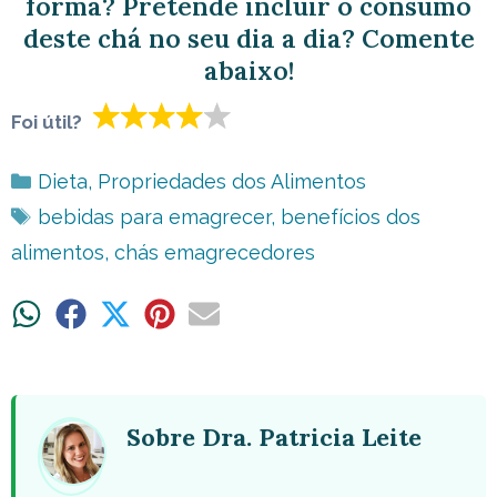
forma? Pretende incluir o consumo
deste chá no seu dia a dia? Comente
abaixo!
Foi útil?
Categorias
Dieta
,
Propriedades dos Alimentos
Tags
bebidas para emagrecer
,
benefícios dos
alimentos
,
chás emagrecedores
Share
Share
Share
Share
Share
on
on
on
on
on
WhatsApp
Facebook
X
Pinterest
Email
(Twitter)
Sobre Dra. Patricia Leite