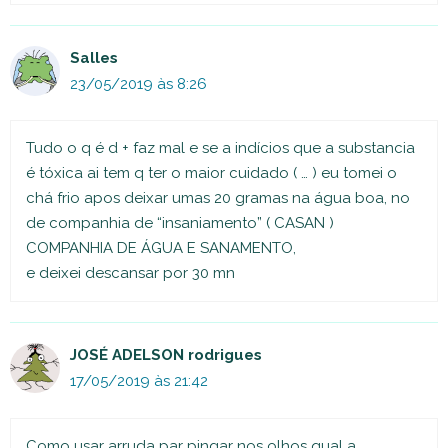
Salles
23/05/2019 às 8:26
Tudo o q é d + faz mal e se a indícios que a substancia
é tóxica ai tem q ter o maior cuidado ( … ) eu tomei o
chá frio apos deixar umas 20 gramas na água boa, no
de companhia de “insaniamento” ( CASAN )
COMPANHIA DE ÁGUA E SANAMENTO,
e deixei descansar por 30 mn
JOSÉ ADELSON rodrigues
17/05/2019 às 21:42
Como usar arruda par pingar nos olhos qual a