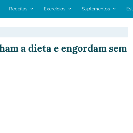
Receitas
Exercícios
Suplementos
Est
lham a dieta e engordam sem