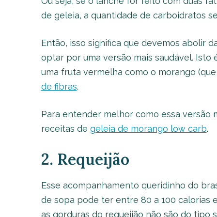
Ou seja, se o lanche for feito com duas f
de geleia, a quantidade de carboidratos se
Então, isso significa que devemos abolir 
optar por uma versão mais saudável. Isto é
uma fruta vermelha como o morango (que é
de fibras
.
Para entender melhor como essa versão m
receitas de
geleia de morango low carb
.
2. Requeijão
Esse acompanhamento queridinho do brasil
de sopa pode ter entre 80 a 100 calorias e
as gorduras do requeijão não são do tipo s