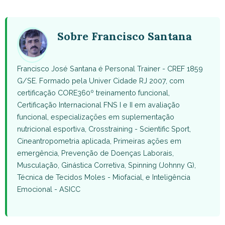
WhatsApp
Facebook
X
Pinterest
Email
(Twitter)
Sobre Francisco Santana
Francisco José Santana é Personal Trainer - CREF 1859
G/SE. Formado pela Univer Cidade RJ 2007, com
certificação CORE360º treinamento funcional,
Certificação Internacional FNS I e II em avaliação
funcional, especializações em suplementação
nutricional esportiva, Crosstraining - Scientific Sport,
Cineantropometria aplicada, Primeiras ações em
emergência, Prevenção de Doenças Laborais,
Musculação, Ginástica Corretiva, Spinning (Johnny G),
Técnica de Tecidos Moles - Miofacial, e Inteligência
Emocional - ASICC