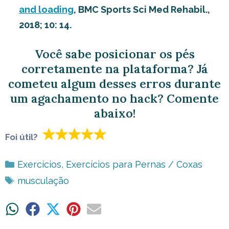
and loading
, BMC Sports Sci Med Rehabil.,
2018; 10: 14.
Você sabe posicionar os pés
corretamente na plataforma? Já
cometeu algum desses erros durante
um agachamento no hack? Comente
abaixo!
Foi útil?
Categorias
Exercícios
,
Exercícios para Pernas / Coxas
Tags
musculação
Share
Share
Share
Share
Share
on
on
on
on
on