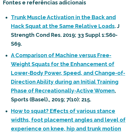
Fontes e referências adicionais
Trunk Muscle Activation in the Back and
Hack Squat at the Same Relative Loads
. J
Strength Cond Res. 2019; 33 Suppl 1:S60-
S69.
A Comparison of Machine versus Free-
Weight Squats for the Enhancement of
Lower-Body Power, Speed, and Change-of-
Direction Ability during an Initial Training
Phase of Recreationally-Active Women
,
Sports (Basel)., 2019; 7(10): 215.
How to squat? Effects of various stance
widths, foot placement angles and level of
experience on knee, hip and trunk motion