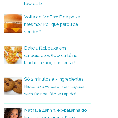
low carb
Volta do McFish: É de peixe
mesmo? Por que parou de
vender?
Delícia fácil baixa em
carboidratos (low carb) no
lanche, almoço ou jantar!
Só 2 minutos e 3 ingredientes!
Biscoito low carb, sem açúcar,
sem farinha, fácil e rápido!
Nathália Zannin, ex-bailarina do
Faustão, emagrece 5 kg e