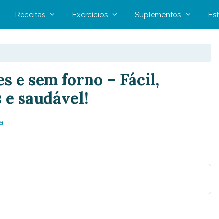
Receitas
Exercícios
Suplementos
Est
s e sem forno – Fácil,
 e saudável!
a