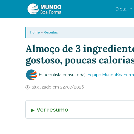
Pular
Dieta
para
o
conteúdo
Home
»
Receitas
Almoço de 3 ingrediente
gostoso, poucas calorias
Especialista consultor(a):
Equipe MundoBoaForm
atualizado em
22/07/2026
Ver resumo