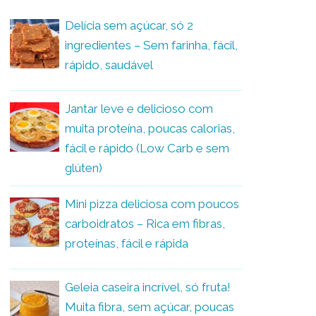
Delícia sem açúcar, só 2
ingredientes – Sem farinha, fácil,
rápido, saudável
Jantar leve e delicioso com
muita proteína, poucas calorias,
fácil e rápido (Low Carb e sem
glúten)
Mini pizza deliciosa com poucos
carboidratos – Rica em fibras,
proteínas, fácil e rápida
Geleia caseira incrível, só fruta!
Muita fibra, sem açúcar, poucas