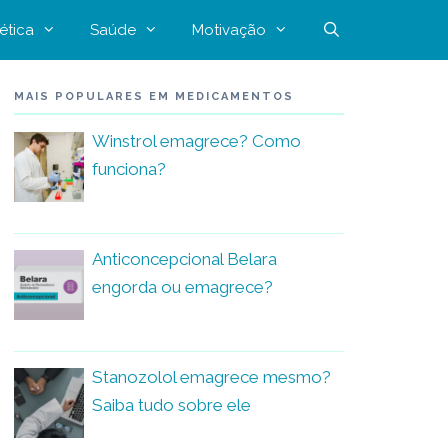
ética
Saúde
Motivação
MAIS POPULARES EM MEDICAMENTOS
Winstrol emagrece? Como
funciona?
Anticoncepcional Belara
engorda ou emagrece?
Stanozolol emagrece mesmo?
Saiba tudo sobre ele