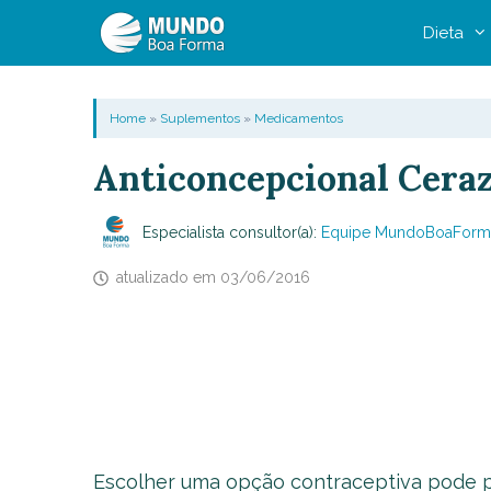
Pular
Dieta
para
o
conteúdo
Home
»
Suplementos
»
Medicamentos
Anticoncepcional Cera
Especialista consultor(a):
Equipe MundoBoaForm
atualizado em
03/06/2016
Escolher uma opção contraceptiva pode pa