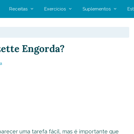
Receitas
Exercícios
Suplementos
Est
zette Engorda?
a
recer uma tarefa fácil, mas é importante que