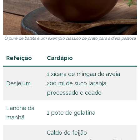
O purê de batata é um exemplo clássico de prato para a dieta pastosa
Refeição
Cardápio
1 xícara de mingau de aveia
Desjejum
200 ml de suco laranja
processado e coado
Lanche da
1 pote de gelatina
manhã
Caldo de feijão