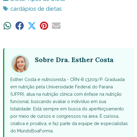
Tags
cardápios de dietas
Share
Share
Share
Share
Share
on
on
on
on
on
WhatsApp
Facebook
X
Pinterest
Email
(Twitter)
Sobre Dra. Esther Costa
Esther Costa é nutricionista - CRN-8 13209/P. Graduada
em nutrição pela Universidade Federal do Paraná
(UFPR), atua na nutrição clínica com ênfase na nutrição
funcional, buscando avaliar o indivíduo em sua
totalidade. Está sempre em busca do aperfeiçoamento
por meio de cursos e congressos na área. É curiosa,
criativa e proativa, e faz parte da equipe de especialistas
do MundoBoaForma.