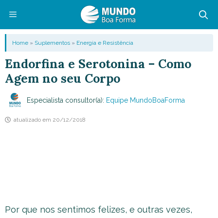
Pular
para
o
Menu
Home
»
Suplementos
»
Energia e Resistência
conteúdo
Endorfina e Serotonina – Como
Agem no seu Corpo
Especialista consultor(a):
Equipe MundoBoaForma
atualizado em
20/12/2018
Por que nos sentimos felizes, e outras vezes,