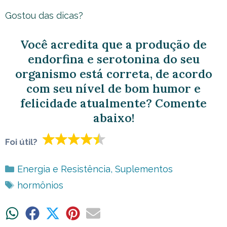
Gostou das dicas?
Você acredita que a produção de
endorfina e serotonina do seu
organismo está correta, de acordo
com seu nível de bom humor e
felicidade atualmente? Comente
abaixo!
Foi útil?
Categorias
Energia e Resistência
,
Suplementos
Tags
hormônios
Share
Share
Share
Share
Share