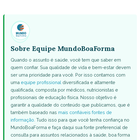
on
on
on
on
on
WhatsApp
Facebook
X
Pinterest
Email
(Twitter)
Sobre Equipe MundoBoaForma
Quando o assunto é saúde, você tem que saber em
quem confiar. Sua qualidade de vida e bem-estar devem
ser uma prioridade para você. Por isso contamos com
uma
equipe profissional
diversificada e altamente
qualificada, composta por médicos, nutricionistas e
profissionais de educação física. Nosso objetivo é
garantir a qualidade do conteúdo que publicamos, que é
também baseado nas
mais confiáveis fontes de
informação
. Tudo isso para que você tenha confiança no
MundoBoaForma e faça daqui sua fonte preferencial de
consulta para assuntos relacionados à saúde, boa forma