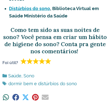
Distúrbios do sono
, Biblioteca Virtual em
Saúde Ministério da Saúde
Como tem sido as suas noites de
sono? Você pensa em criar um hábito
de higiene do sono? Conta pra gente
nos comentários!
Foi útil?
Categorias
Saúde
,
Sono
Tags
dormir bem e distúrbios do sono
Share
Share
Share
Share
Share
on
on
on
on
on