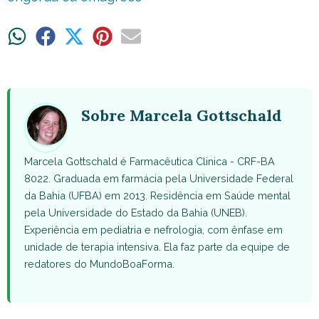
Share
Share
Share
Share
Share
on
on
on
on
on
WhatsApp
Facebook
X
Pinterest
Email
(Twitter)
Sobre Marcela Gottschald
Marcela Gottschald é Farmacêutica Clinica - CRF-BA
8022. Graduada em farmácia pela Universidade Federal
da Bahia (UFBA) em 2013. Residência em Saúde mental
pela Universidade do Estado da Bahia (UNEB).
Experiência em pediatria e nefrologia, com ênfase em
unidade de terapia intensiva. Ela faz parte da equipe de
redatores do MundoBoaForma.