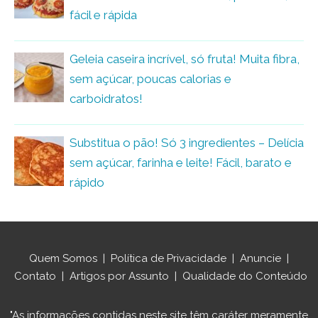
fácil e rápida
Geleia caseira incrível, só fruta! Muita fibra,
sem açúcar, poucas calorias e
carboidratos!
Substitua o pão! Só 3 ingredientes – Delícia
sem açúcar, farinha e leite! Fácil, barato e
rápido
Quem Somos
|
Política de Privacidade
|
Anuncie
|
Contato
|
Artigos por Assunto
|
Qualidade do Conteúdo
"As informações contidas neste site têm caráter meramente