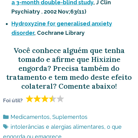
a 3-month double-blind study
, J Clin
Psychiatry . 2002 Nov;63(11)
Hydroxyzine for generalised anxiety
disorder
, Cochrane Library
Você conhece alguém que tenha
tomado e afirme que Hixizine
engorda? Precisa também do
tratamento e tem medo deste efeito
colateral? Comente abaixo!
Foi útil?
Categorias
Medicamentos
,
Suplementos
Tags
intolerâncias e alergias alimentares
,
o que
engorda ou emagrece