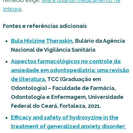
remédio exige,
leia a bula do medicamento na
íntegra
.
Fontes e referências adicionais
Bula Hixizine Theraskin
, Bulário da Agência
Nacional de Vigilância Sanitária
Aspectos farmacológicos no controle da
ansiedade em odontopediatria: uma revisão
de literatura
, TCC (Graduação em
Odontologia) – Faculdade de Farmácia,
Odontologia e Enfermagem, Universidade
Federal do Ceará, Fortaleza, 2021.
Efficacy and safety of hydroxyzine in the
treatment of generalized anxiety disorder: