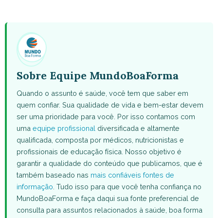
on
on
on
on
on
WhatsApp
Facebook
X
Pinterest
Email
(Twitter)
Sobre Equipe MundoBoaForma
Quando o assunto é saúde, você tem que saber em
quem confiar. Sua qualidade de vida e bem-estar devem
ser uma prioridade para você. Por isso contamos com
uma
equipe profissional
diversificada e altamente
qualificada, composta por médicos, nutricionistas e
profissionais de educação física. Nosso objetivo é
garantir a qualidade do conteúdo que publicamos, que é
também baseado nas
mais confiáveis fontes de
informação
. Tudo isso para que você tenha confiança no
MundoBoaForma e faça daqui sua fonte preferencial de
consulta para assuntos relacionados à saúde, boa forma