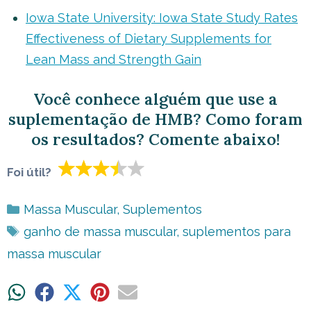
Iowa State University: Iowa State Study Rates
Effectiveness of Dietary Supplements for
Lean Mass and Strength Gain
Você conhece alguém que use a
suplementação de HMB? Como foram
os resultados? Comente abaixo!
Foi útil?
Categorias
Massa Muscular
,
Suplementos
Tags
ganho de massa muscular
,
suplementos para
massa muscular
Share
Share
Share
Share
Share