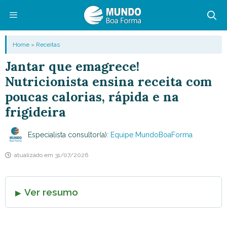
Pular
para
o
Menu
Home
»
Receitas
conteúdo
Jantar que emagrece!
Nutricionista ensina receita com
poucas calorias, rápida e na
frigideira
Especialista consultor(a):
Equipe MundoBoaForma
atualizado em
31/07/2026
Ver resumo