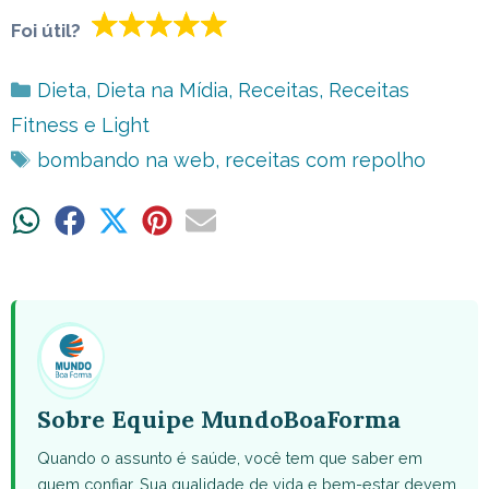
Foi útil?
Categorias
Dieta
,
Dieta na Mídia
,
Receitas
,
Receitas
Fitness e Light
Tags
bombando na web
,
receitas com repolho
Share
Share
Share
Share
Share
on
on
on
on
on
WhatsApp
Facebook
X
Pinterest
Email
(Twitter)
Sobre Equipe MundoBoaForma
Quando o assunto é saúde, você tem que saber em
quem confiar. Sua qualidade de vida e bem-estar devem