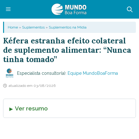
Pular
para
o
Menu
Home
»
Suplementos
»
Suplementos na Mídia
conteúdo
Kéfera estranha efeito colateral
de suplemento alimentar: “Nunca
tinha tomado”
Especialista consultor(a):
Equipe MundoBoaForma
atualizado em
03/08/2026
Ver resumo