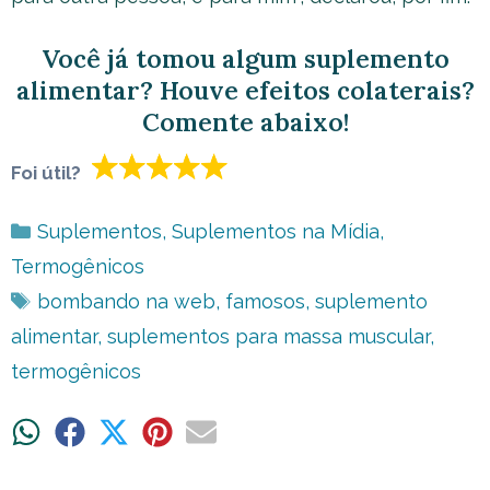
Você já tomou algum suplemento
alimentar? Houve efeitos colaterais?
Comente abaixo!
Foi útil?
Categorias
Suplementos
,
Suplementos na Mídia
,
Termogênicos
Tags
bombando na web
,
famosos
,
suplemento
alimentar
,
suplementos para massa muscular
,
termogênicos
Share
Share
Share
Share
Share
on
on
on
on
on