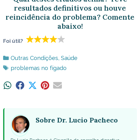
resultados definitivos ou houve
reincidência do problema? Comente
abaixo!
Foi útil?
Categorias
Outras Condições
,
Saúde
Tags
problemas no fígado
Share
Share
Share
Share
Share
on
on
on
on
on
WhatsApp
Facebook
X
Pinterest
Email
(Twitter)
Sobre Dr. Lucio Pacheco