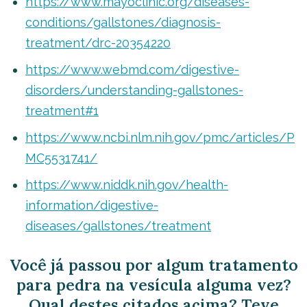
https://www.mayoclinic.org/diseases-
conditions/gallstones/diagnosis-
treatment/drc-20354220
https://www.webmd.com/digestive-
disorders/understanding-gallstones-
treatment#1
https://www.ncbi.nlm.nih.gov/pmc/articles/P
MC5531741/
https://www.niddk.nih.gov/health-
information/digestive-
diseases/gallstones/treatment
Você já passou por algum tratamento
para pedra na vesícula alguma vez?
Qual destes citados acima? Teve