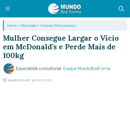
Pular
para
o
Menu
Home
»
Motivação
»
Histórias Motivacionais
conteúdo
Mulher Consegue Largar o Vício
em McDonald’s e Perde Mais de
100kg
Especialista consultor(a):
Equipe MundoBoaForma
atualizado em
30/01/2020