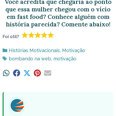
Você acredita que chegaria ao ponto
que essa mulher chegou com o vício
em fast food? Conhece alguém com
história parecida? Comente abaixo!
Foi útil?
Categorias
Histórias Motivacionais
,
Motivação
Tags
bombando na web
,
motivação
Share
Share
Share
Share
Share
on
on
on
on
on
WhatsApp
Facebook
X
Pinterest
Email
(Twitter)