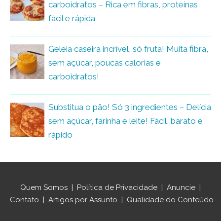
carboidratos – Rica em fibras, proteínas,
fácil e rápida
Geleia caseira incrível, só fruta! Muita fibra,
sem açúcar, poucas calorias e
carboidratos!
Substitua o pão! Só 3 ingredientes – Delícia
sem açúcar, farinha e leite! Fácil, barato e
rápido
Quem Somos
|
Política de Privacidade
|
Anuncie
|
Contato
|
Artigos por Assunto
|
Qualidade do Conteúdo