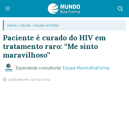
Pular
para
o
Menu
Home
»
Saúde
»
Saúde na Mídia
conteúdo
Paciente é curado do HIV em
tratamento raro: “Me sinto
maravilhoso”
Especialista consultor(a):
Equipe MundoBoaForma
publicado em
05/04/2024