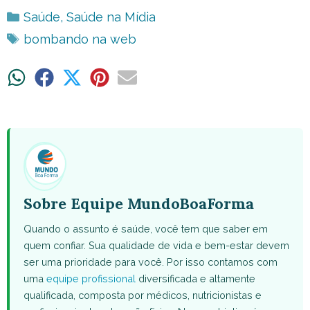
Categorias
Saúde
,
Saúde na Mídia
Tags
bombando na web
Share
Share
Share
Share
Share
on
on
on
on
on
WhatsApp
Facebook
X
Pinterest
Email
(Twitter)
Sobre Equipe MundoBoaForma
Quando o assunto é saúde, você tem que saber em
quem confiar. Sua qualidade de vida e bem-estar devem
ser uma prioridade para você. Por isso contamos com
uma
equipe profissional
diversificada e altamente
qualificada, composta por médicos, nutricionistas e