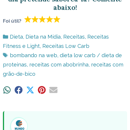
abaixo!
Foi útil?
Categorias
Dieta
,
Dieta na Mídia
,
Receitas
,
Receitas
Fitness e Light
,
Receitas Low Carb
Tags
bombando na web
,
dieta low carb / dieta de
proteinas
,
receitas com abobrinha
,
receitas com
grão-de-bico
Share
Share
Share
Share
Share
on
on
on
on
on
WhatsApp
Facebook
X
Pinterest
Email
(Twitter)