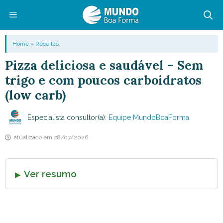
Pular
para
o
Menu
Home
»
Receitas
conteúdo
Pizza deliciosa e saudável – Sem
trigo e com poucos carboidratos
(low carb)
Especialista consultor(a):
Equipe MundoBoaForma
atualizado em
28/07/2026
Ver resumo