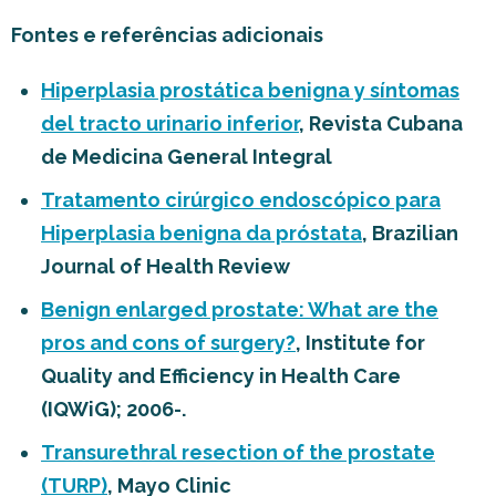
Fontes e referências adicionais
Hiperplasia prostática benigna y síntomas
del tracto urinario inferior
, Revista Cubana
de Medicina General Integral
Tratamento cirúrgico endoscópico para
Hiperplasia benigna da próstata
, Brazilian
Journal of Health Review
Benign enlarged prostate: What are the
pros and cons of surgery?
, Institute for
Quality and Efficiency in Health Care
(IQWiG); 2006-.
Transurethral resection of the prostate
(TURP)
, Mayo Clinic