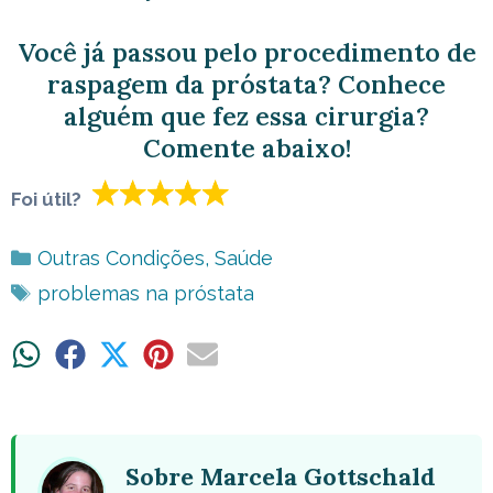
Você já passou pelo procedimento de
raspagem da próstata? Conhece
alguém que fez essa cirurgia?
Comente abaixo!
Foi útil?
Categorias
Outras Condições
,
Saúde
Tags
problemas na próstata
Share
Share
Share
Share
Share
on
on
on
on
on
WhatsApp
Facebook
X
Pinterest
Email
(Twitter)
Sobre Marcela Gottschald