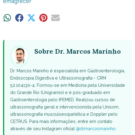
emagrecer
Share
Share
Share
Share
Share
on
on
on
on
on
WhatsApp
Facebook
X
Pinterest
Email
(Twitter)
Sobre Dr. Marcos Marinho
Dr. Marcos Marinho é especialista em Gastroenterologia,
Endoscopia Digestiva e Ultrassonografia - CRM
52.104130-4. Formou-se em Medicina pela Universidade
do Grande Rio (Unigranrio) e é pós-graduado em
Gastroenterologia pelo IPEMED. Realizou cursos de
ultrassonografia geral e intervencionista pela Unisom,
ultrassonografia musculoesquelética e Doppler pelo
CETRUS. Para mais informações, entre em contato
através de seu Instagram oficial
@drmarcosmarinho