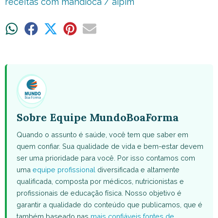
receitas com mandioca / aipim
Share
Share
Share
Share
Share
on
on
on
on
on
WhatsApp
Facebook
X
Pinterest
Email
(Twitter)
Sobre Equipe MundoBoaForma
Quando o assunto é saúde, você tem que saber em
quem confiar. Sua qualidade de vida e bem-estar devem
ser uma prioridade para você. Por isso contamos com
uma
equipe profissional
diversificada e altamente
qualificada, composta por médicos, nutricionistas e
profissionais de educação física. Nosso objetivo é
garantir a qualidade do conteúdo que publicamos, que é
também baseado nas
mais confiáveis fontes de