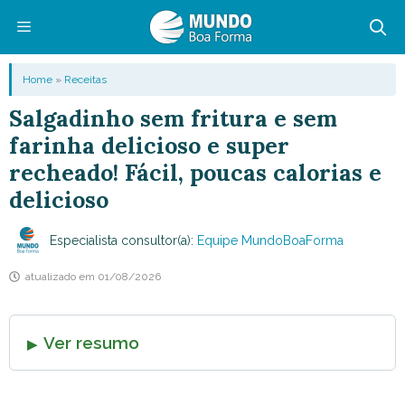
Pular
para
o
Menu
Home
»
Receitas
conteúdo
Salgadinho sem fritura e sem
farinha delicioso e super
recheado! Fácil, poucas calorias e
delicioso
Especialista consultor(a):
Equipe MundoBoaForma
atualizado em
01/08/2026
Ver resumo