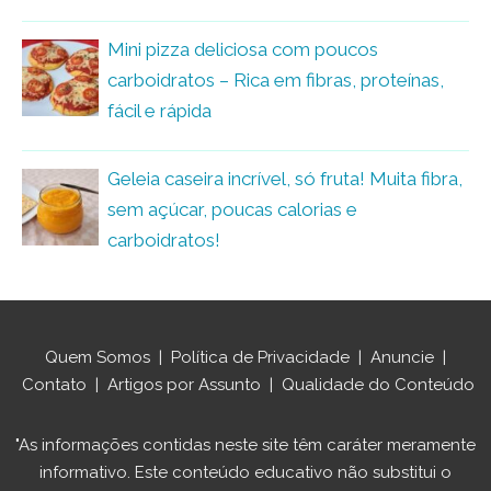
Mini pizza deliciosa com poucos
carboidratos – Rica em fibras, proteínas,
fácil e rápida
Geleia caseira incrível, só fruta! Muita fibra,
sem açúcar, poucas calorias e
carboidratos!
Quem Somos
|
Política de Privacidade
|
Anuncie
|
Contato
|
Artigos por Assunto
|
Qualidade do Conteúdo
"As informações contidas neste site têm caráter meramente
informativo. Este conteúdo educativo não substitui o