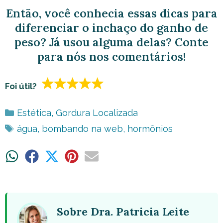
Então, você conhecia essas dicas para
diferenciar o inchaço do ganho de
peso? Já usou alguma delas? Conte
para nós nos comentários!
Foi útil?
Categorias
Estética
,
Gordura Localizada
Tags
água
,
bombando na web
,
hormônios
Share
Share
Share
Share
Share
on
on
on
on
on
WhatsApp
Facebook
X
Pinterest
Email
(Twitter)
Sobre Dra. Patricia Leite