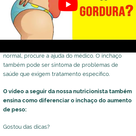
retenção de líquido no organismo.
Atenção
Se o seu inchaço for abrupto, de uma hora para a
outra, e você sentir que esse inchaço não é
normal, procure a ajuda do médico. O inchaço
também pode ser sintoma de problemas de
saúde que exigem tratamento específico.
O vídeo a seguir da nossa nutricionista também
ensina como diferenciar o inchaço do aumento
de peso:
Gostou das dicas?