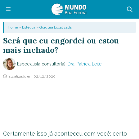
Pular
para
o
Menu
Home
»
Estética
»
Gordura Localizada
conteúdo
Será que eu engordei ou estou
mais inchado?
Especialista consultor(a):
Dra. Patricia Leite
atualizado em
02/12/2020
Certamente isso já aconteceu com você: certo