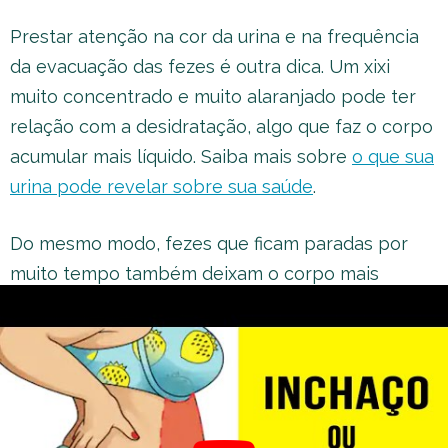
Prestar atenção na cor da urina e na frequência
da evacuação das fezes é outra dica. Um xixi
muito concentrado e muito alaranjado pode ter
relação com a desidratação, algo que faz o corpo
acumular mais líquido. Saiba mais sobre
o que sua
urina pode revelar sobre sua saúde
.
Do mesmo modo, fezes que ficam paradas por
muito tempo também deixam o corpo mais
inchado e geram um peso mais alto na balança.
Questão hormonal para mulheres
Uma mulher com mais do
hormônio estrogênio
circulando em seu corpo pode ter uma maior