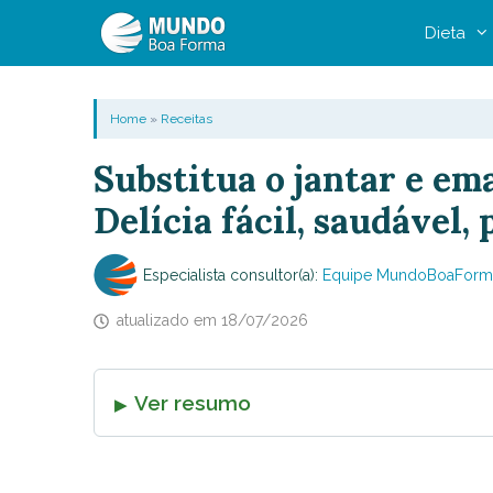
Pular
Dieta
para
o
conteúdo
Home
»
Receitas
Substitua o jantar e em
Delícia fácil, saudável,
Especialista consultor(a):
Equipe MundoBoaForm
atualizado em
18/07/2026
Ver resumo