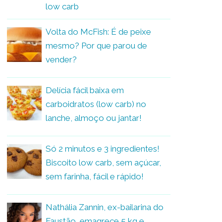
low carb
Volta do McFish: É de peixe
mesmo? Por que parou de
vender?
Delícia fácil baixa em
carboidratos (low carb) no
lanche, almoço ou jantar!
Só 2 minutos e 3 ingredientes!
Biscoito low carb, sem açúcar,
sem farinha, fácil e rápido!
Nathália Zannin, ex-bailarina do
Faustão, emagrece 5 kg e