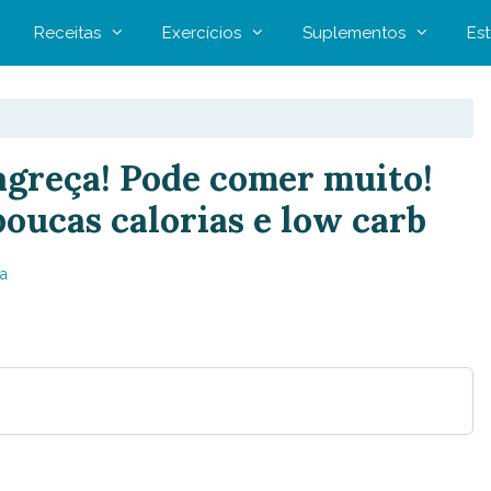
Receitas
Exercícios
Suplementos
Est
agreça! Pode comer muito!
 poucas calorias e low carb
a