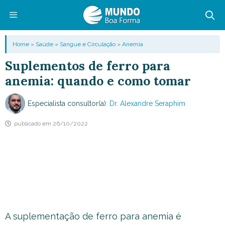
Pular
para
o
Menu
Home
»
Saúde
»
Sangue e Circulação
»
Anemia
conteúdo
Suplementos de ferro para
anemia: quando e como tomar
Especialista consultor(a):
Dr. Alexandre Seraphim
publicado em
26/10/2022
A suplementação de ferro para anemia é