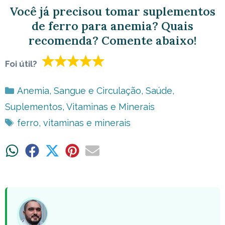
Você já precisou tomar suplementos
de ferro para anemia? Quais
recomenda? Comente abaixo!
Foi útil?
Categorias
Anemia
,
Sangue e Circulação
,
Saúde
,
Suplementos
,
Vitaminas e Minerais
Tags
ferro
,
vitaminas e minerais
Share
Share
Share
Share
Share
on
on
on
on
on
WhatsApp
Facebook
X
Pinterest
Email
(Twitter)