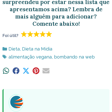
surpreendeu por estar nessa lista que
apresentamos acima? Lembra de
mais alguém para adicionar?
Comente abaixo!
Foi útil?
Categorias
Dieta
,
Dieta na Mídia
Tags
alimentação vegana
,
bombando na web
Share
Share
Share
Share
Share
on
on
on
on
on
WhatsApp
Facebook
X
Pinterest
Email
(Twitter)