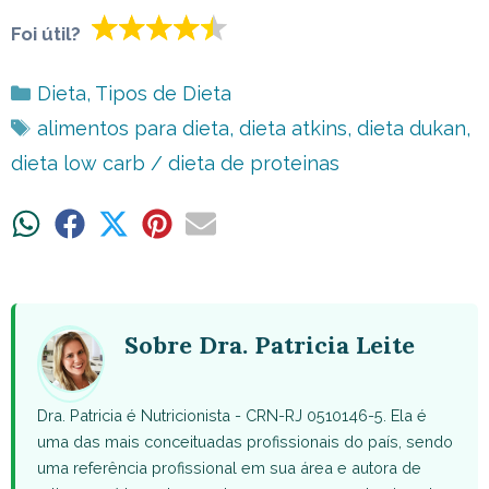
Foi útil?
Categorias
Dieta
,
Tipos de Dieta
Tags
alimentos para dieta
,
dieta atkins
,
dieta dukan
,
dieta low carb / dieta de proteinas
Share
Share
Share
Share
Share
on
on
on
on
on
WhatsApp
Facebook
X
Pinterest
Email
(Twitter)
Sobre Dra. Patricia Leite
Dra. Patricia é Nutricionista - CRN-RJ 0510146-5. Ela é
uma das mais conceituadas profissionais do país, sendo
uma referência profissional em sua área e autora de