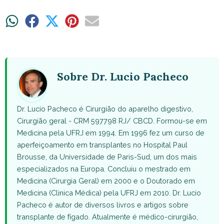
Share
Share
Share
Share
Share
on
on
on
on
on
WhatsApp
Facebook
X
Pinterest
Email
(Twitter)
Sobre Dr. Lucio Pacheco
Dr. Lucio Pacheco é Cirurgião do aparelho digestivo,
Cirurgião geral - CRM 597798 RJ/ CBCD. Formou-se em
Medicina pela UFRJ em 1994. Em 1996 fez um curso de
aperfeiçoamento em transplantes no Hospital Paul
Brousse, da Universidade de Paris-Sud, um dos mais
especializados na Europa. Concluiu o mestrado em
Medicina (Cirurgia Geral) em 2000 e o Doutorado em
Medicina (Clinica Médica) pela UFRJ em 2010. Dr. Lucio
Pacheco é autor de diversos livros e artigos sobre
transplante de fígado. Atualmente é médico-cirurgião,