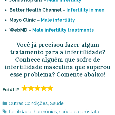
Better Health Channel –
Infertility in men
Mayo Clinic –
Male infertility
WebMD –
Male infertility treatments
Você já precisou fazer algum
tratamento para a infertilidade?
Conhece alguém que sofre de
infertilidade masculina que superou
esse problema? Comente abaixo!
Foi útil?
Categorias
Outras Condições
,
Saúde
Tags
fertilidade
,
hormônios
,
saúde da próstata