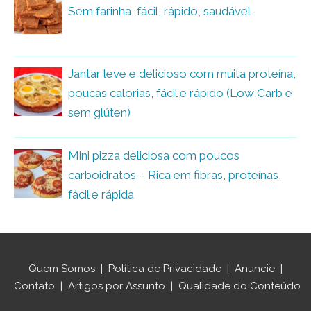
Sem farinha, fácil, rápido, saudável
Jantar leve e delicioso com muita proteína,
poucas calorias, fácil e rápido (Low Carb e
sem glúten)
Mini pizza deliciosa com poucos
carboidratos – Rica em fibras, proteínas,
fácil e rápida
Quem Somos
|
Política de Privacidade
|
Anuncie
|
Contato
|
Artigos por Assunto
|
Qualidade do Conteúdo