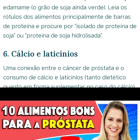
edamame (o grão de soja ainda verde). Leia os
rótulos dos alimentos principalmente de barras
de proteína e procure por “isolado de proteína de
soja” ou “proteína de soja hidrolisada”.
6. Cálcio e laticínios
Uma conexão entre o câncer de próstata e o
consumo de cálcio e laticínios (tanto dietético
quanto em forma suplementar no caso do cálcio)
foi demonstrada em numerosos estudos.
Em uma grande pesquisa que envolveu 142.251
homens, foi verificado que o cálcio presente em
alimentos lácteos (mas não em outros alimentos)