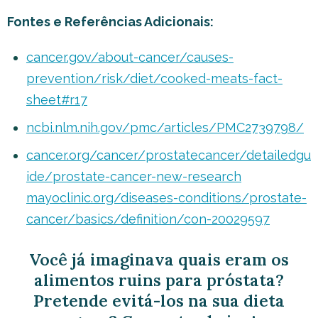
Fontes e Referências Adicionais:
cancer.gov/about-cancer/causes-
prevention/risk/diet/cooked-meats-fact-
sheet#r17
ncbi.nlm.nih.gov/pmc/articles/PMC2739798/
cancer.org/cancer/prostatecancer/detailedgu
ide/prostate-cancer-new-research
mayoclinic.org/diseases-conditions/prostate-
cancer/basics/definition/con-20029597
Você já imaginava quais eram os
alimentos ruins para próstata?
Pretende evitá-los na sua dieta