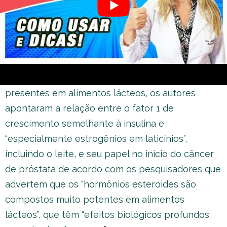
e uma alta ingestão de proteína láctea estavam
associados a um aumento do risco de câncer de
próstata.
Em uma revisão realizada em setembro de 2016
que explorou o impacto dos hormônios
presentes em alimentos lácteos, os autores
apontaram a relação entre o fator 1 de
crescimento semelhante à insulina e
“especialmente estrogênios em laticínios”,
incluindo o leite, e seu papel no início do câncer
de próstata de acordo com os pesquisadores que
advertem que os “hormônios esteroides são
compostos muito potentes em alimentos
lácteos”, que têm “efeitos biológicos profundos