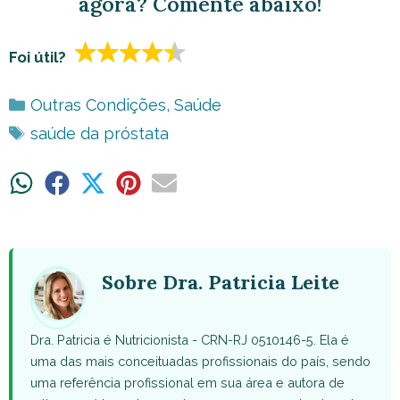
agora? Comente abaixo!
Foi útil?
Categorias
Outras Condições
,
Saúde
Tags
saúde da próstata
Share
Share
Share
Share
Share
on
on
on
on
on
WhatsApp
Facebook
X
Pinterest
Email
(Twitter)
Sobre Dra. Patricia Leite
Dra. Patricia é Nutricionista - CRN-RJ 0510146-5. Ela é
uma das mais conceituadas profissionais do país, sendo
uma referência profissional em sua área e autora de