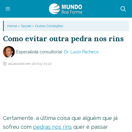
Pular
para
o
Menu
Home
»
Saúde
»
Outras Condições
conteúdo
Como evitar outra pedra nos rins
Especialista consultor(a):
Dr. Lucio Pacheco
atualizado em
16/05/2022
Certamente, a última coisa que alguém que já
sofreu com
pedras nos rins
quer é passar