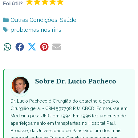
Foi útil?
Categorias
Outras Condições
,
Saúde
Tags
problemas nos rins
Share
Share
Share
Share
Share
on
on
on
on
on
WhatsApp
Facebook
X
Pinterest
Email
(Twitter)
Sobre Dr. Lucio Pacheco
Dr. Lucio Pacheco é Cirurgião do aparelho digestivo,
Cirurgião geral - CRM 597798 RJ/ CBCD. Formou-se em
Medicina pela UFRJ em 1994. Em 1996 fez um curso de
aperfeiçoamento em transplantes no Hospital Paul
Brousse, da Universidade de Paris-Sud, um dos mais
especializados na Europa. Concluiu o mestrado em