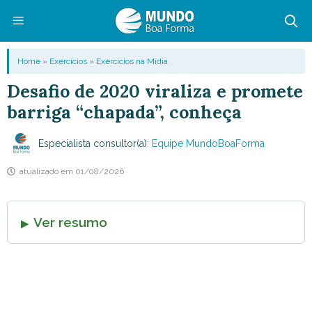
Pular
para
o
Menu
Home
»
Exercícios
»
Exercícios na Mídia
conteúdo
Desafio de 2020 viraliza e promete
barriga “chapada”, conheça
Especialista consultor(a):
Equipe MundoBoaForma
atualizado em
01/08/2026
Ver resumo