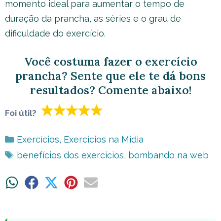
momento ideal para aumentar o tempo de
duração da prancha, as séries e o grau de
dificuldade do exercício.
Você costuma fazer o exercício
prancha? Sente que ele te dá bons
resultados? Comente abaixo!
Foi útil?
Categorias
Exercícios
,
Exercícios na Mídia
Tags
benefícios dos exercícios
,
bombando na web
Share
Share
Share
Share
Share
on
on
on
on
on
WhatsApp
Facebook
X
Pinterest
Email