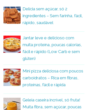
Delícia sem açúcar, só 2
ingredientes – Sem farinha, fácil,
rápido, saudável
Jantar leve e delicioso com
muita proteína, poucas calorias,
fácil e rápido (Low Carb e sem
glúten)
Mini pizza deliciosa com poucos
carboidratos – Rica em fibras,
proteínas, fácil e rápida
Geleia caseira incrível, só fruta!
Muita fibra, sem açúcar, poucas