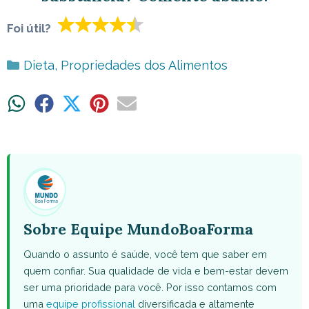
Foi útil?
Categorias
Dieta
,
Propriedades dos Alimentos
Share
Share
Share
Share
Share
on
on
on
on
on
WhatsApp
Facebook
X
Pinterest
Email
(Twitter)
Sobre Equipe MundoBoaForma
Quando o assunto é saúde, você tem que saber em
quem confiar. Sua qualidade de vida e bem-estar devem
ser uma prioridade para você. Por isso contamos com
uma
equipe profissional
diversificada e altamente