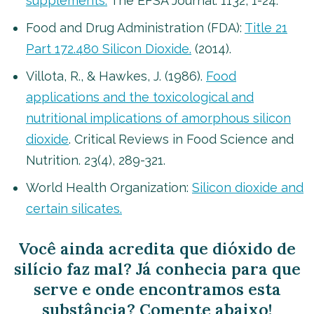
supplements.
The EFSA Journal. 1132, 1-24.
Food and Drug Administration (FDA):
Title 21
Part 172.480 Silicon Dioxide.
(2014).
Villota, R., & Hawkes, J. (1986).
Food
applications and the toxicological and
nutritional implications of amorphous silicon
dioxide
. Critical Reviews in Food Science and
Nutrition. 23(4), 289-321.
World Health Organization:
Silicon dioxide and
certain silicates.
Você ainda acredita que dióxido de
silício faz mal? Já conhecia para que
serve e onde encontramos esta
substância? Comente abaixo!