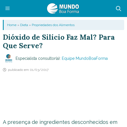
Pular
para
o
Menu
Home
»
Dieta
»
Propriedades dos Alimentos
conteúdo
Dióxido de Silício Faz Mal? Para
Que Serve?
Especialista consultor(a):
Equipe MundoBoaForma
publicado em
01/03/2017
A presença de ingredientes desconhecidos em