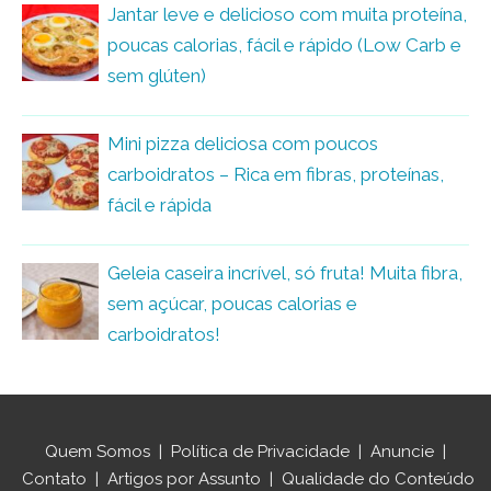
Jantar leve e delicioso com muita proteína,
poucas calorias, fácil e rápido (Low Carb e
sem glúten)
Mini pizza deliciosa com poucos
carboidratos – Rica em fibras, proteínas,
fácil e rápida
Geleia caseira incrível, só fruta! Muita fibra,
sem açúcar, poucas calorias e
carboidratos!
Quem Somos
|
Política de Privacidade
|
Anuncie
|
Contato
|
Artigos por Assunto
|
Qualidade do Conteúdo