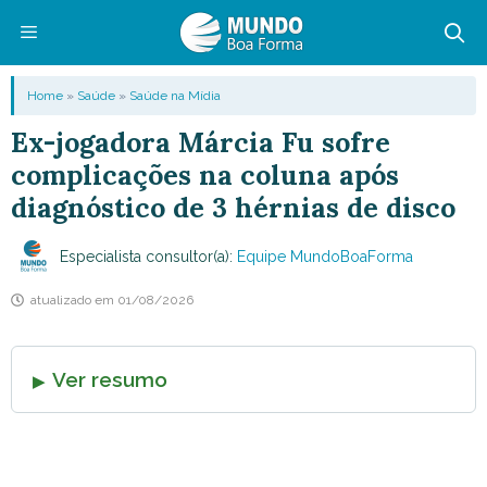
Pular
para
o
Menu
Home
»
Saúde
»
Saúde na Mídia
conteúdo
Ex-jogadora Márcia Fu sofre
complicações na coluna após
diagnóstico de 3 hérnias de disco
Especialista consultor(a):
Equipe MundoBoaForma
atualizado em
01/08/2026
Ver resumo