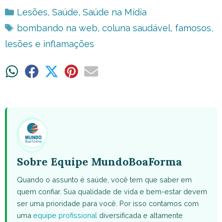
Categorias
Lesões
,
Saúde
,
Saúde na Mídia
Tags
bombando na web
,
coluna saudável
,
famosos
,
lesões e inflamações
Share
Share
Share
Share
Share
on
on
on
on
on
WhatsApp
Facebook
X
Pinterest
Email
(Twitter)
Sobre Equipe MundoBoaForma
Quando o assunto é saúde, você tem que saber em
quem confiar. Sua qualidade de vida e bem-estar devem
ser uma prioridade para você. Por isso contamos com
uma
equipe profissional
diversificada e altamente