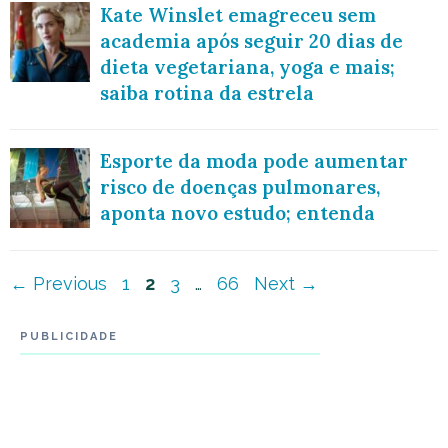
Kate Winslet emagreceu sem
academia após seguir 20 dias de
dieta vegetariana, yoga e mais;
saiba rotina da estrela
Esporte da moda pode aumentar
risco de doenças pulmonares,
aponta novo estudo; entenda
Navegação
Page
Page
Page
Page
←
Previous
1
2
3
…
66
Next
→
de
PUBLICIDADE
post