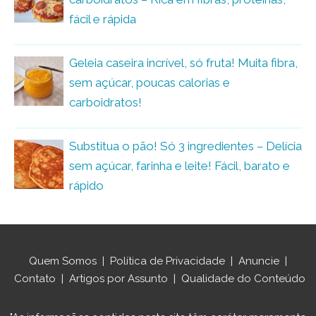
fácil e rápida
Geleia caseira incrível, só fruta! Muita fibra,
sem açúcar, poucas calorias e
carboidratos!
Substitua o pão! Só 3 ingredientes – Delícia
sem açúcar, farinha e leite! Fácil, barato e
rápido
Quem Somos
|
Política de Privacidade
|
Anuncie
|
Contato
|
Artigos por Assunto
|
Qualidade do Conteúdo