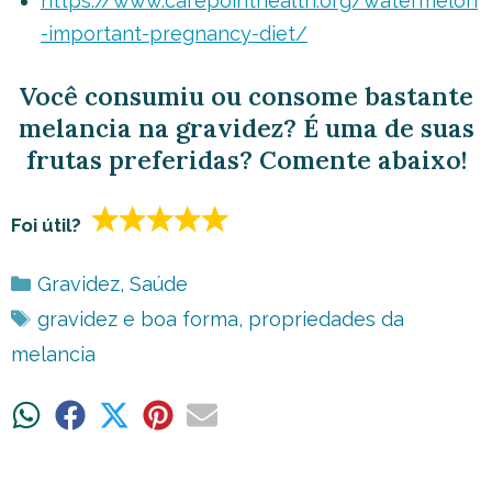
https://www.carepointhealth.org/watermelon
-important-pregnancy-diet/
Você consumiu ou consome bastante
melancia na gravidez? É uma de suas
frutas preferidas? Comente abaixo!
Foi útil?
Categorias
Gravidez
,
Saúde
Tags
gravidez e boa forma
,
propriedades da
melancia
Share
Share
Share
Share
Share
on
on
on
on
on
WhatsApp
Facebook
X
Pinterest
Email