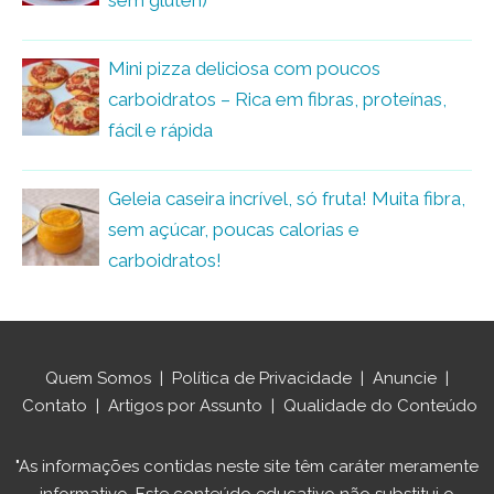
sem glúten)
Mini pizza deliciosa com poucos
carboidratos – Rica em fibras, proteínas,
fácil e rápida
Geleia caseira incrível, só fruta! Muita fibra,
sem açúcar, poucas calorias e
carboidratos!
Quem Somos
|
Política de Privacidade
|
Anuncie
|
Contato
|
Artigos por Assunto
|
Qualidade do Conteúdo
"As informações contidas neste site têm caráter meramente