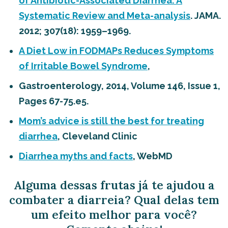
of Antibiotic-Associated Diarrhea: A
Systematic Review and Meta-analysis
. JAMA.
2012; 307(18): 1959–1969.
A Diet Low in FODMAPs Reduces Symptoms
of Irritable Bowel Syndrome
,
Gastroenterology, 2014, Volume 146, Issue 1,
Pages 67-75.e5.
Mom’s advice is still the best for treating
diarrhea
, Cleveland Clinic
Diarrhea myths and facts
, WebMD
Alguma dessas frutas já te ajudou a
combater a diarreia? Qual delas tem
um efeito melhor para você?