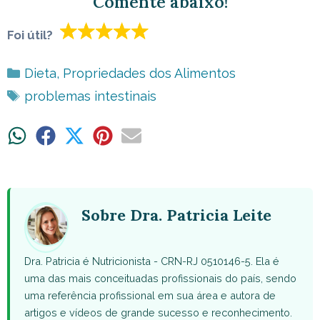
Comente abaixo!
Foi útil?
Categorias
Dieta
,
Propriedades dos Alimentos
Tags
problemas intestinais
Share
Share
Share
Share
Share
on
on
on
on
on
WhatsApp
Facebook
X
Pinterest
Email
(Twitter)
Sobre Dra. Patricia Leite
Dra. Patricia é Nutricionista - CRN-RJ 0510146-5. Ela é
uma das mais conceituadas profissionais do país, sendo
uma referência profissional em sua área e autora de
artigos e vídeos de grande sucesso e reconhecimento.