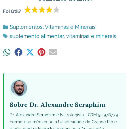
Foi útil?
Categorias
Suplementos
,
Vitaminas e Minerais
Tags
suplemento alimentar
,
vitaminas e minerais
Share
Share
Share
Share
Share
on
on
on
on
on
WhatsApp
Facebook
X
Pinterest
Email
(Twitter)
Sobre Dr. Alexandre Seraphim
Dr. Alexandre Seraphim é Nutrologista - CRM 52.978779.
Formou-se médico pela Universidade do Grande Rio e
é pós-graduado em Nutrologia pela Associação