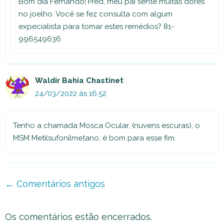
Bom dia Fernando! Fred, meu pai sente muitas dores
no joelho. Você se fez consulta com algum
expecialista para tomar estes remédios? 81-
996549636
Waldir Bahia Chastinet
24/03/2022 às 16:52
Tenho a chamada Mosca Ocular, (nuvens escuras), o
MSM Metilsufonilmetano, é bom para esse fim.
Navegação
← Comentários antigos
de
comentário
Os comentários estão encerrados.