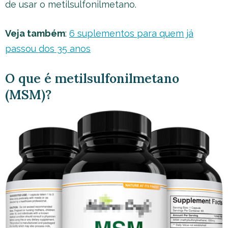
de usar o metilsulfonilmetano.
Veja também
:
6 suplementos para quem já
passou dos 35 anos
O que é metilsulfonilmetano
(MSM)?