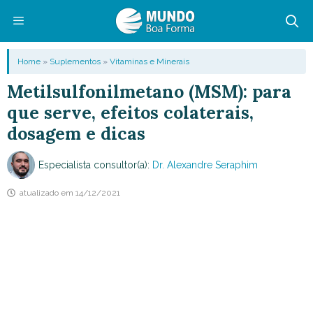
Pular
para
o
Menu
Home
»
Suplementos
»
Vitaminas e Minerais
conteúdo
Metilsulfonilmetano (MSM): para
que serve, efeitos colaterais,
dosagem e dicas
Especialista consultor(a):
Dr. Alexandre Seraphim
atualizado em
14/12/2021