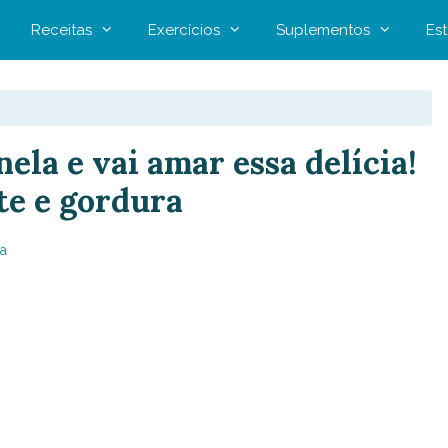
Receitas
Exercícios
Suplementos
Est
nela e vai amar essa delícia!
ite e gordura
a