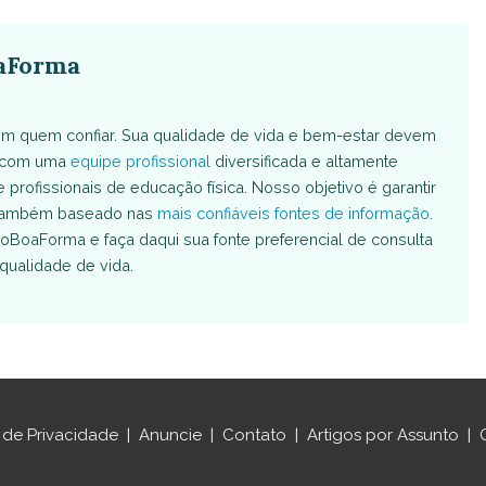
aForma
m quem confiar. Sua qualidade de vida e bem-estar devem
s com uma
equipe profissional
diversificada e altamente
e profissionais de educação física. Nosso objetivo é garantir
é também baseado nas
mais confiáveis fontes de informação
.
oBoaForma e faça daqui sua fonte preferencial de consulta
qualidade de vida.
a de Privacidade
|
Anuncie
|
Contato
|
Artigos por Assunto
|