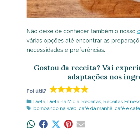
Não deixe de conhecer também o nosso
c
várias opções até encontrar as preparaçõe
necessidades e preferências.
Gostou da receita? Vai exper
adaptações nos ingr
Foi útil?
Categorias
Dieta
,
Dieta na Mídia
,
Receitas
,
Receitas Fitness
Tags
bombando na web
,
café da manhã
,
café e cafe
Share
Share
Share
Share
Share
on
on
on
on
on