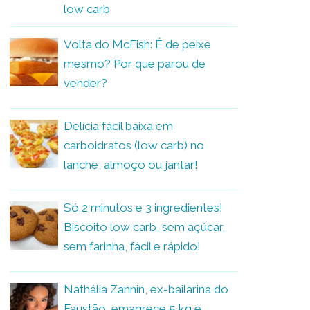
low carb
Volta do McFish: É de peixe
mesmo? Por que parou de
vender?
Delícia fácil baixa em
carboidratos (low carb) no
lanche, almoço ou jantar!
Só 2 minutos e 3 ingredientes!
Biscoito low carb, sem açúcar,
sem farinha, fácil e rápido!
Nathália Zannin, ex-bailarina do
Faustão, emagrece 5 kg e