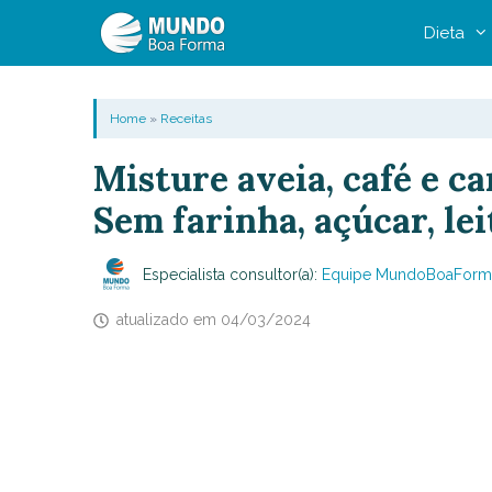
Pular
Dieta
para
o
conteúdo
Home
»
Receitas
Misture aveia, café e ca
Sem farinha, açúcar, le
Especialista consultor(a):
Equipe MundoBoaForm
atualizado em
04/03/2024