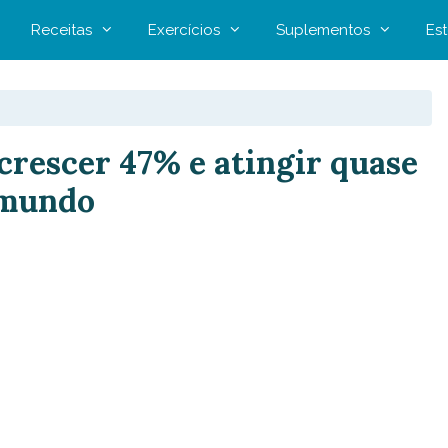
Receitas
Exercícios
Suplementos
Est
rescer 47% e atingir quase
 mundo