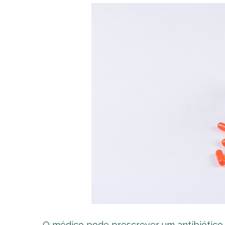
O médico pode prescrever um antibiótico 