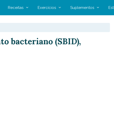
Receitas
Exercícios
Suplementos
Est
to bacteriano (SBID),