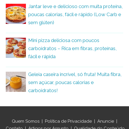
Jantar leve e delicioso com muita proteína,
poucas calorias, fácil e rápido (Low Carb e
sem glúten)
Mini pizza deliciosa com poucos
carboidratos – Rica em fibras, proteínas,
fácil e rápida
Geleia caseira incrível, só fruta! Muita fibra,
sem açúcar, poucas calorias e
carboidratos!
Quem Somos
|
Política de Privacidade
|
Anuncie
|
Contato
|
Artigos por Assunto
|
Qualidade do Conteúdo