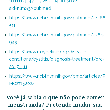
10.1111/j.1471-0528.2004.00130.x?
sid=nlm%3Apubmed
https://www.ncbi.nlm.nih.gov/pubmed/24166
511
https://www.ncbi.nlm.nih.gov/pubmed/23642
943
https://www.mayoclinic.org/diseases-
conditions/cystitis/diagnosis-treatment/drc-
20371311
https://www.ncbi.nlm.nih.gov/pmc/articles/P
MC2715202/
Você já sabia o que não pode comer
menstruada? Pretende mudar sua