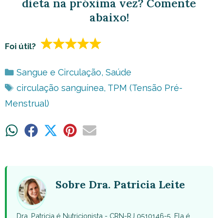
dieta na próxima vez? Comente
abaixo!
Foi útil?
Categorias
Sangue e Circulação
,
Saúde
Tags
circulação sanguínea
,
TPM (Tensão Pré-
Menstrual)
Share
Share
Share
Share
Share
on
on
on
on
on
WhatsApp
Facebook
X
Pinterest
Email
(Twitter)
Sobre Dra. Patricia Leite
Dra. Patricia é Nutricionista - CRN-RJ 0510146-5. Ela é